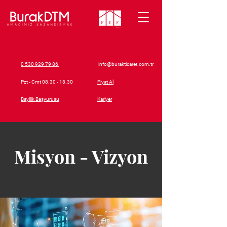
0 530 929 79 86
info@burakticaret.com.tr
Pzt - Cmt
08.30 - 18.30
Fiyat Al
Bayilik Başvurusu
Kariyer
Misyon - Vizyon