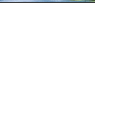
Bizimle İletişime Geç
0 232 441 90 75
(Çağrı Merkezi)
0 530 929 79 86
(WhatsApp Destek Hattı)
info@burakticaret.com.tr
Görece Cumhuriyet Mh. Ahmet Necdet
Sezer Bul. No:13 Menderes/İZMİR