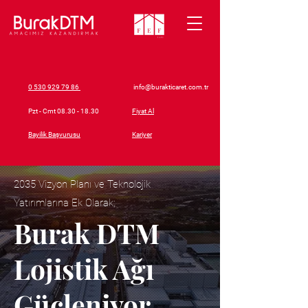
0 530 929 79 86
info@burakticaret.com.tr
Pzt - Cmt
08.30 - 18.30
Fiyat Al
Bayilik Başvurusu
Kariyer
2035 Vizyon Planı ve Teknolojik
Yatırımlarına Ek Olarak;
Burak DTM
Lojistik Ağı
Güçleniyor...