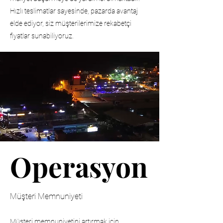
Hızlı teslimatlar sayesinde, pazarda avantaj
elde ediyor, siz müşterilerimize rekabetçi
fiyatlar sunabiliyoruz.
Operasyon
Müşteri Memnuniyeti
Müşteri memnuniyetini artırmak için