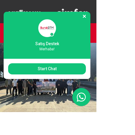
SON ETKİNLİKLER
Satış Destek
Merhaba!
Start Chat