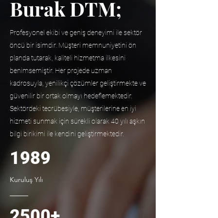
Burak DTM;
Profesyonel ekibi ve geniş deneyimi ile sektör
öncü bir isimdir. Müşteri memnuniyetini ön
planda tutarak, kaliteli hizmetma ilkesini
benimsemiştir. Her projede uzman
kadrosuyla, yenilikçi çözümler geliştirmekte ve
güvenilir bir ortak olmayı hedeflemektedir.
Sektördeki tecrübesiyle, müşterilerine en iyi
hizmeti sunmak için sürekli olarak 40 yılı aşkın
bilgi birikimi ile kendini geliştirmektedir.
1989
Kuruluş Yılı
2500+