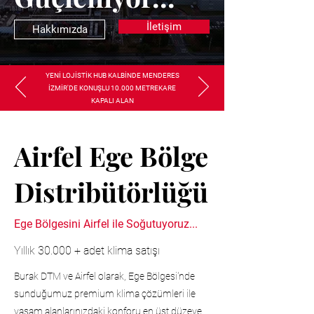
İletişim
Hakkımızda
YENİ LOJİSTİK HUB KALBİNDE MENDERES
İZMİR'DE KONUŞLU 10.000 METREKARE
KAPALI ALAN
Airfel Ege Bölge
Distribütörlüğü
Ege Bölgesini Airfel ile Soğutuyoruz...
Yıllık 30.000 + adet klima satışı
Burak DTM ve Airfel olarak, Ege Bölgesi'nde
sunduğumuz premium klima çözümleri ile
yaşam alanlarınızdaki konforu en üst düzeye