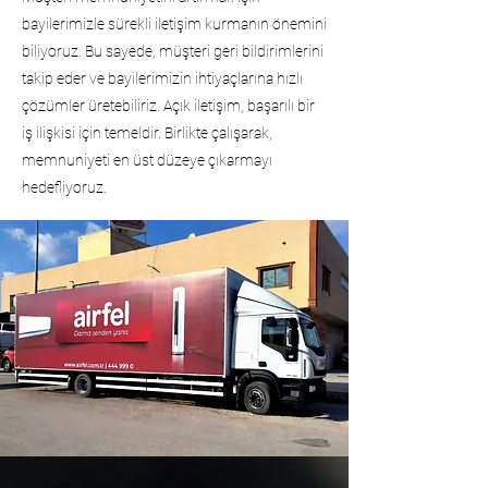
bayilerimizle sürekli iletişim kurmanın önemini
biliyoruz. Bu sayede, müşteri geri bildirimlerini
takip eder ve bayilerimizin ihtiyaçlarına hızlı
çözümler üretebiliriz. Açık iletişim, başarılı bir
iş ilişkisi için temeldir. Birlikte çalışarak,
memnuniyeti en üst düzeye çıkarmayı
hedefliyoruz.